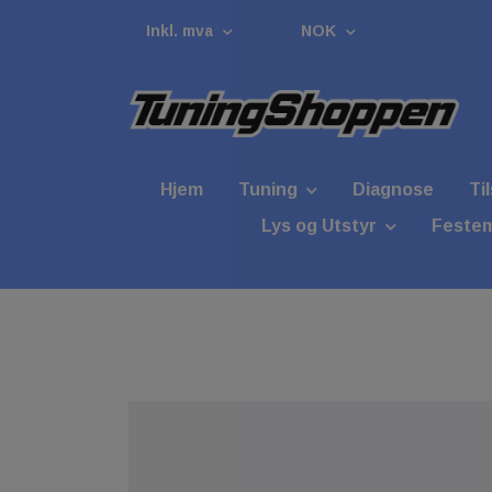
Inkl. mva
NOK
Hjem
Tuning
Diagnose
Ti
Lys og Utstyr
Festem