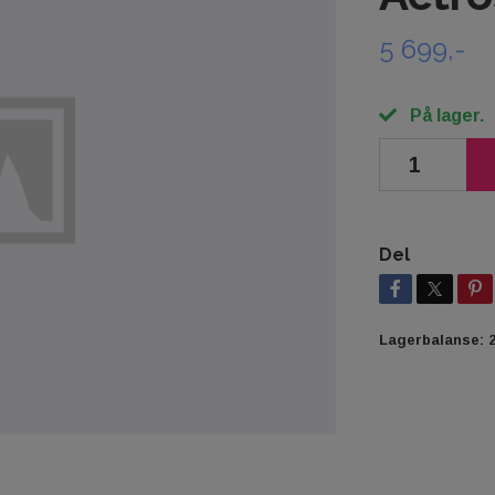
5 699,-
På lager.
Del
Lagerbalanse: