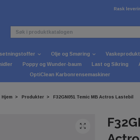
Rask leverin
lsetningstoffer
Olje og Smøring
Vaskeprodukt
idler
Poppy og Wunder-baum
Last og Sikring
OptiClean Karbonrensemaskiner
Hjem
Produkter
F32GN051 Temic MB Actros Lastebil
F32G
Actro