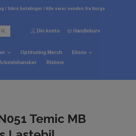
g / Sikre betalinger / Alle varer sendes fra Norge
Din konto
Handlekurv
er
Optituning Merch
Eksos
Arbeidshansker
Rislone
N051 Temic MB
s Lastebil