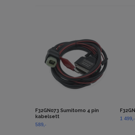
F32GN073 Sumitomo 4 pin
F32GN
kabelsett
1 499,-
589,-