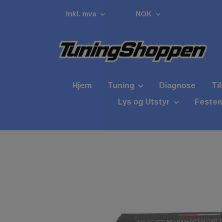
Inkl. mva
NOK
Hjem
Tuning
Diagnose
Ti
Lys og Utstyr
Festem