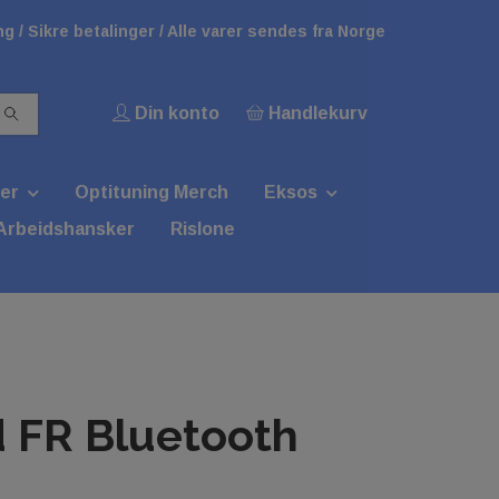
g / Sikre betalinger / Alle varer sendes fra Norge
Din konto
Handlekurv
er
Optituning Merch
Eksos
Arbeidshansker
Rislone
 FR Bluetooth