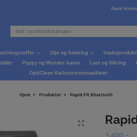
Rask leverin
lsetningstoffer
Olje og Smøring
Vaskeprodukt
idler
Poppy og Wunder-baum
Last og Sikring
OptiClean Karbonrensemaskiner
Hjem
Produkter
Rapid FR Bluetooth
Rapid
3 490,-