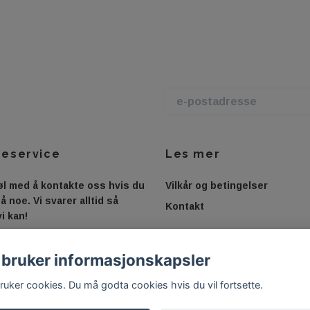
eservice
Les mer
øl med å kontakte oss hvis du
Vilkår og betingelser
på noe. Vi svarer alltid så
Kontakt
vi kan!
 bruker informasjonskapsler
bruker cookies. Du må godta cookies hvis du vil fortsette.