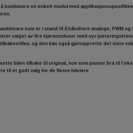
å kombinere en enkelt modul med applikasjonsspesifikke 
oren.
kinvare som er i stand til å håndtere analoge, PWM og SEN
derer valget av fire kjøremoduser med syv justeringstrinn
ilbakestilles, og den kan også gjenopprette det siste valg
ette bilen tilbake til original, noe som passer bra til f.eks
e til et godt valg for de fleste bileiere