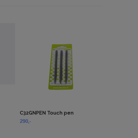
K32GN074 Ka
NewGenius
2 899,-
C32GNPEN Touch pen
290,-