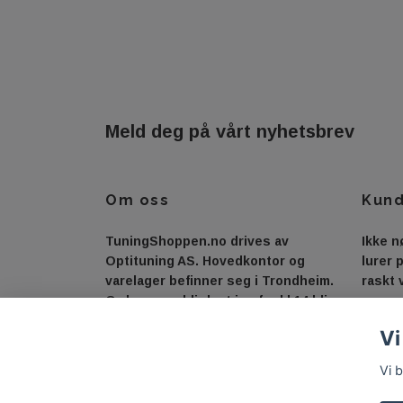
Meld deg på vårt nyhetsbrev
Om oss
Kund
TuningShoppen.no drives av
Ikke n
Optituning AS. Hovedkontor og
lurer 
varelager befinner seg i Trondheim.
raskt 
Ordrer som blir lagt inn før kl 14 blir
sendt samme dag. Prisen du ser i
Vi
butikken er prisen du betaler.
Vi 