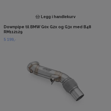
Legg i handlekurv
Downpipe til BMW G0x G2x og G3x med B48
RM112129
5 199,-