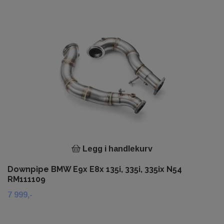
Legg i handlekurv
Downpipe BMW E9x E8x 135i, 335i, 335ix N54
RM111109
7 999,-