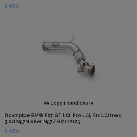
2 499,-
Legg i handlekurv
Downpipe BMW F07 GT LCI, F10 LCI, F11 LCI med
3.0d N57N eller N57Z RM112125
6 499,-