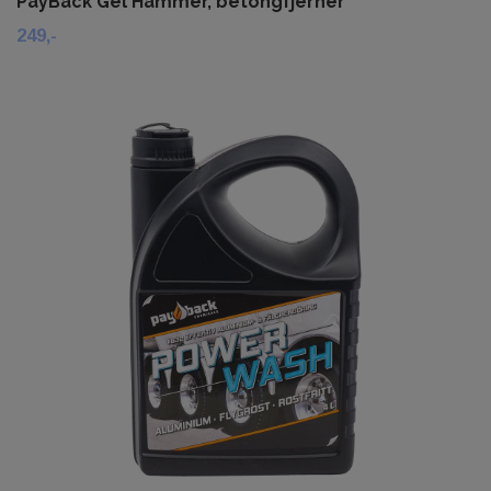
PayBack Gel Hammer, betongfjerner
249,-