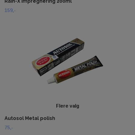
Rain-X impregnering 200ml
159,-
Flere valg
Autosol Metal polish
75,-