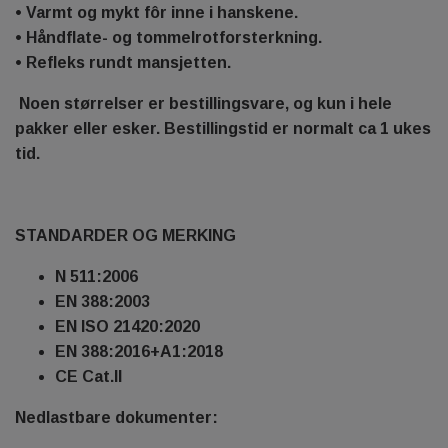
• Varmt og mykt fôr inne i hanskene.
• Håndflate- og tommelrotforsterkning.
• Refleks rundt mansjetten.
Noen størrelser er bestillingsvare, og kun i hele
pakker eller esker.
Bestillingstid er normalt ca 1 ukes
tid.
STANDARDER OG MERKING
N 511:2006
EN 388:2003
EN ISO 21420:2020
EN 388:2016+A1:2018
CE Cat.II
Nedlastbare dokumenter: