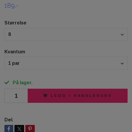
189,-
Størrelse
8
Kvantum
1 par
På lager.
LEGG I HANDLEKURV
Del