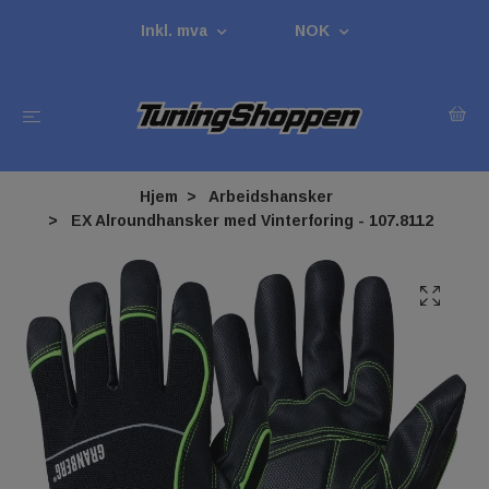
Inkl. mva
NOK
Hjem
Arbeidshansker
EX Alroundhansker med Vinterforing - 107.8112