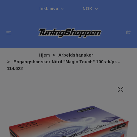
Inkl. mva
NOK
Hjem
Arbeidshansker
Engangshansker Nitril "Magic Touch" 100stk/pk -
114.622