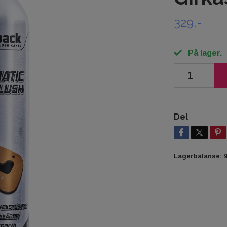
329,-
På lager.
Del
Lagerbalanse: