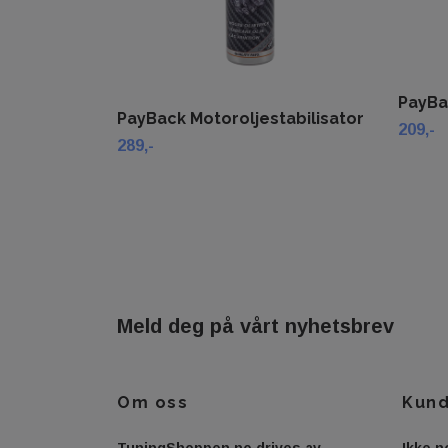
PayBa
PayBack Motoroljestabilisator
209,-
289,-
Meld deg på vårt nyhetsbrev
Om oss
Kund
TuningShoppen.no drives av
Ikke n