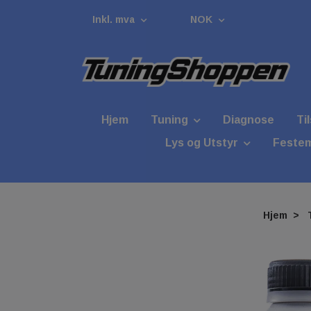
Inkl. mva
NOK
Hjem
Tuning
Diagnose
Ti
Lys og Utstyr
Festem
Hjem