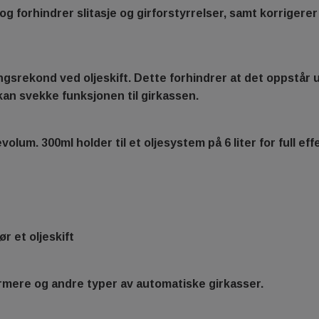
og forhindrer slitasje og girforstyrrelser, samt korrigere
ngsrekond ved oljeskift. Dette forhindrer at det oppstår 
kan svekke funksjonen til girkassen.
olum. 300ml holder til et oljesystem på 6 liter for full e
r et oljeskift
rmere og andre typer av automatiske girkasser.