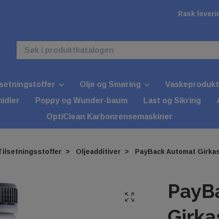
Rask leverin
lsetningstoffer
Olje og Smøring
Vaskeprodukt
idler
Poppy og Wunder-baum
Last og Sikring
OptiClean Karbonrensemaskiner
Tilsetningsstoffer
Oljeadditiver
PayBack Automat Girka
PayB
Girka