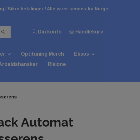
g / Sikre betalinger / Alle varer sendes fra Norge
Din konto
Handlekurv
er
Optituning Merch
Eksos
Arbeidshansker
Rislone
sserens
ack Automat
sserens