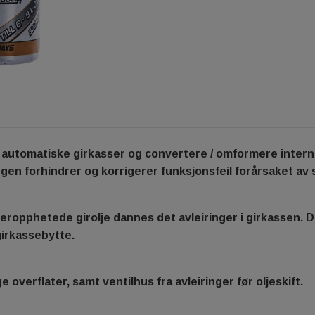
automatiske girkasser og convertere / omformere internt 
gen forhindrer og korrigerer funksjonsfeil forårsaket a
veropphetede girolje dannes det avleiringer i girkassen. D
girkassebytte.
verflater, samt ventilhus fra avleiringer før oljeskift.