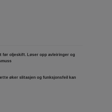
før oljeskift. Løser opp avleiringer og
v smuss
ette øker slitasjen og funksjonsfeil kan