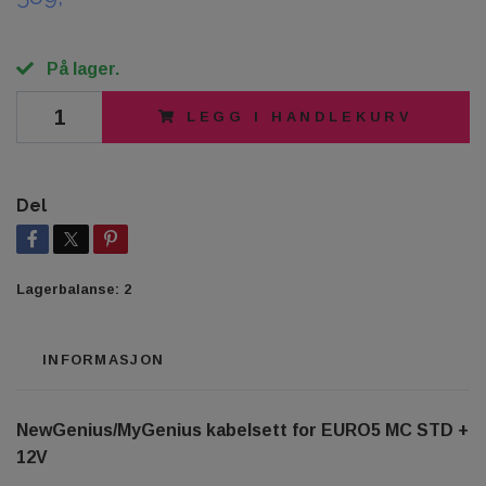
På lager.
LEGG I HANDLEKURV
Del
Lagerbalanse:
2
INFORMASJON
NewGenius/MyGenius kabelsett for EURO5 MC STD +
12V