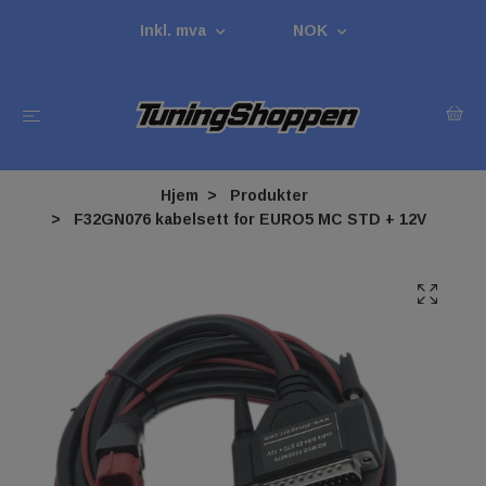
Inkl. mva
NOK
Hjem
Produkter
F32GN076 kabelsett for EURO5 MC STD + 12V