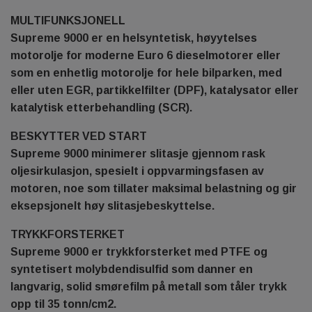
MULTIFUNKSJONELL
Supreme 9000 er en helsyntetisk, høyytelses
motorolje for moderne Euro 6 dieselmotorer eller
som en enhetlig motorolje for hele bilparken, med
eller uten EGR, partikkelfilter (DPF), katalysator eller
katalytisk etterbehandling (SCR).
BESKYTTER VED START
Supreme 9000 minimerer slitasje gjennom rask
oljesirkulasjon, spesielt i oppvarmingsfasen av
motoren, noe som tillater maksimal belastning og gir
eksepsjonelt høy slitasjebeskyttelse.
TRYKKFORSTERKET
Supreme 9000 er trykkforsterket med PTFE og
syntetisert molybdendisulfid som danner en
langvarig, solid smørefilm på metall som tåler trykk
opp til 35 tonn/cm2.