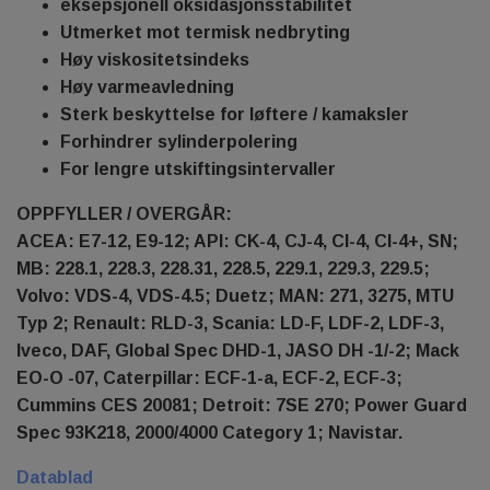
eksepsjonell oksidasjonsstabilitet
Utmerket mot termisk nedbryting
Høy viskositetsindeks
Høy varmeavledning
Sterk beskyttelse for løftere / kamaksler
Forhindrer sylinderpolering
For lengre utskiftingsintervaller
OPPFYLLER / OVERGÅR:
ACEA: E7-12, E9-12; API: CK-4, CJ-4, CI-4, CI-4+, SN;
MB: 228.1, 228.3, 228.31, 228.5, 229.1, 229.3, 229.5;
Volvo: VDS-4, VDS-4.5; Duetz; MAN: 271, 3275, MTU
Typ 2; Renault: RLD-3, Scania: LD-F, LDF-2, LDF-3,
Iveco, DAF, Global Spec DHD-1, JASO DH -1/-2; Mack
EO-O -07, Caterpillar: ECF-1-a, ECF-2, ECF-3;
Cummins CES 20081; Detroit: 7SE 270; Power Guard
Spec 93K218, 2000/4000 Category 1; Navistar.
Datablad