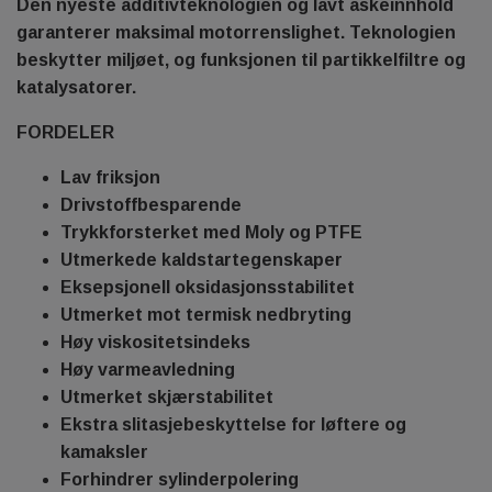
Den nyeste additivteknologien og lavt askeinnhold
garanterer maksimal motorrenslighet. Teknologien
beskytter miljøet, og funksjonen til partikkelfiltre og
katalysatorer.
FORDELER
Lav friksjon
Drivstoffbesparende
Trykkforsterket med Moly og PTFE
Utmerkede kaldstartegenskaper
Eksepsjonell oksidasjonsstabilitet
Utmerket mot termisk nedbryting
Høy viskositetsindeks
Høy varmeavledning
Utmerket skjærstabilitet
Ekstra slitasjebeskyttelse for løftere og
kamaksler
Forhindrer sylinderpolering