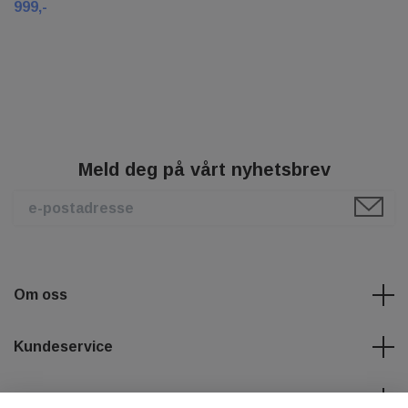
999,-
Meld deg på vårt nyhetsbrev
Om oss
Kundeservice
Les mer