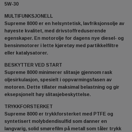
5W-30
MULTIFUNKSJONELL
Supreme 8000 er en helsyntetisk, lavfriksjonsolje av
høyeste kvalitet, med drivstoffreduserende
egenskaper. En motorolje for dagens nye diesel- og
bensinmotorer i lette kjøretøy med partikkelfiltre
eller katalysatorer.
BESKYTTER VED START
Supreme 8000 minimerer slitasje gjennom rask
oljesirkulasjon, spesielt i oppvarmingsfasen av
motoren. Dette tillater maksimal belastning og gir
eksepsjonelt høy slitasjebeskyttelse.
TRYKKFORSTERKET
Supreme 8000 er trykkforsterket med PTFE og
syntetisert molybdendisulfid som danner en
langvarig, solid smørefilm på metall som tåler trykk